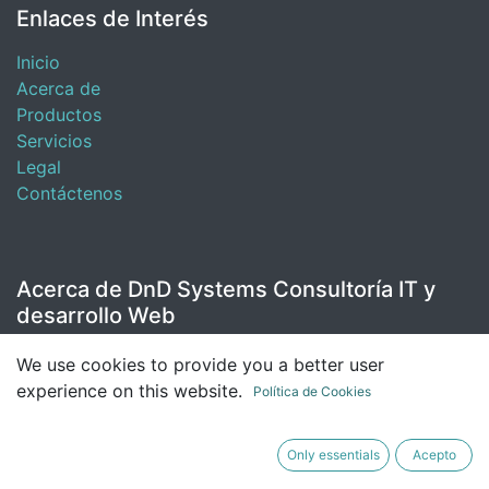
Enlaces de Interés
Inicio
Acerca de
Productos
Servicios
Legal
Contáctenos
Acerca de DnD Systems Consultoría IT y
desarrollo Web
DnD Systems Mallorca, Nos dedicamos a las
We use cookies to provide you a better user
Instalaciones, Mantenimiento, Monitorización y
experience on this website.
Política de Cookies
Administracion de servidores de todas las gamas,
Puestos de trabajos y redes en Mallorca.
Only essentials
Acepto