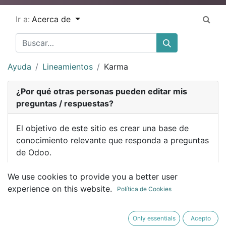
Ir a:
Acerca de
Ayuda
Lineamientos
Karma
¿Por qué otras personas pueden editar mis
preguntas / respuestas?
El objetivo de este sitio es crear una base de
conocimiento relevante que responda a preguntas
de Odoo.
Por ello preguntas y respuestas puede ser
We use cookies to provide you a better user
editadas como páginas de Wikipedia por usuarios
experience on this website.
Política de Cookies
conocedores de este sitio para incrementar la
calidad general del contenido de esta base de
Only essentials
Acepto
conocimiento. Tales privilegios se otorgan basado