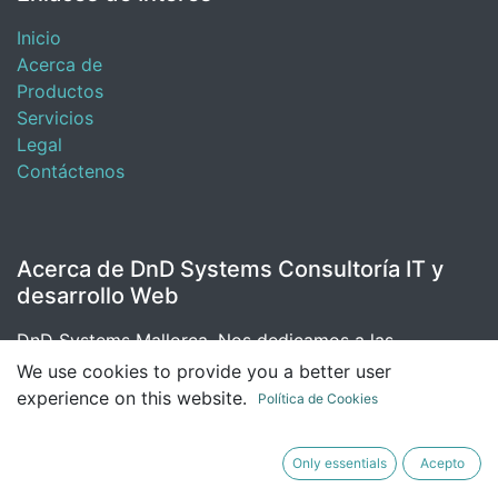
Inicio
Acerca de
Productos
Servicios
Legal
Contáctenos
Acerca de DnD Systems Consultoría IT y
desarrollo Web
DnD Systems Mallorca, Nos dedicamos a las
Instalaciones, Mantenimiento, Monitorización y
We use cookies to provide you a better user
Administracion de servidores de todas las gamas,
experience on this website.
Política de Cookies
Puestos de trabajos y redes en Mallorca.
Only essentials
Acepto
Tenemos una gran reputación creada con un servicio