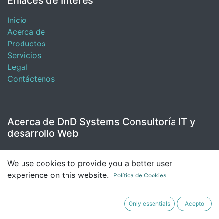
Enlaces de Interés
Inicio
Acerca de
Productos
Servicios
Legal
Contáctenos
Acerca de DnD Systems Consultoría IT y
desarrollo Web
DnD Systems Mallorca, Nos dedicamos a las
We use cookies to provide you a better user
Instalaciones, Mantenimiento, Monitorización y
experience on this website.
Administracion de servidores de todas las gamas,
Política de Cookies
Puestos de trabajos y redes en Mallorca.
Only essentials
Acepto
Tenemos una gran reputación creada con un servicio